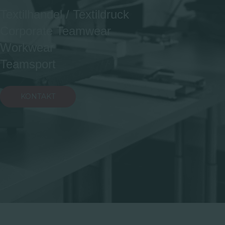
Textilhandel / Textildruck
Corporate Teamwear
Workwear
Teamsport
KONTAKT