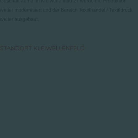
Geschäfträume im Kleiwellenfeld 27 wurde die Produktion
weiter modernisiert und der Bereich Textilhandel / Textildruck
weiter ausgebaut.
STANDORT KLEIWELLENFELD